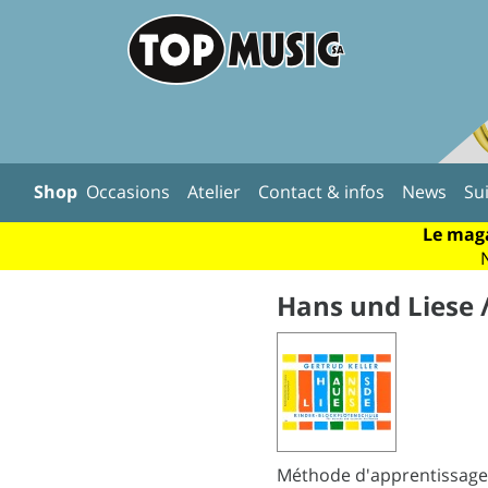
Shop
Occasions
Atelier
Contact & infos
News
Su
Le maga
Hans und Liese /
Méthode d'apprentissage 