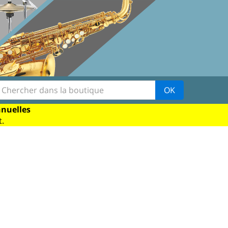
OK
nnuelles
.