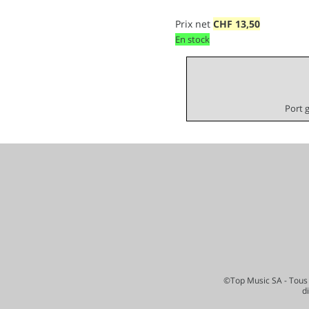
Prix net
CHF
13,50
En stock
Port 
©Top Music SA - Tous 
d