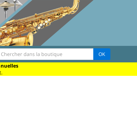
OK
nnuelles
.