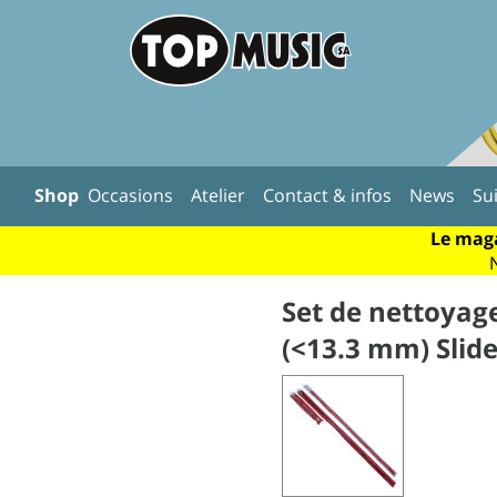
Shop
Occasions
Atelier
Contact & infos
News
Su
Le maga
Set de nettoyag
(<13.3 mm) Slid