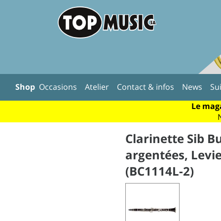
Shop
Occasions
Atelier
Contact & infos
News
Su
Le maga
Clarinette Sib B
argentées, Levie
(BC1114L-2)