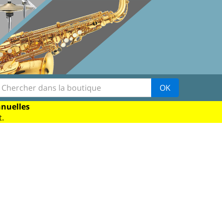
OK
nnuelles
.