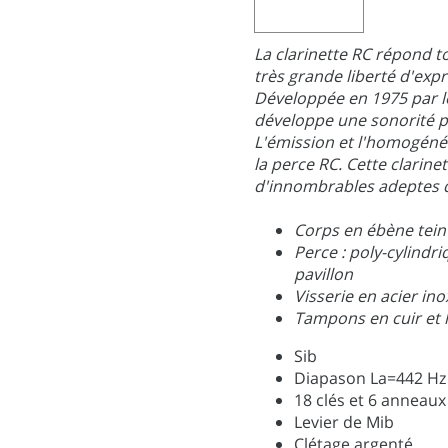
La clarinette RC répond to
très grande liberté d'expr
Développée en 1975 par le
développe une sonorité p
L'émission et l'homogénéi
la perce RC. Cette clarinet
d'innombrables adeptes d
Corps en ébène tein
Perce : poly-cylindr
pavillon
Visserie en acier in
Tampons en cuir et 
Sib
Diapason La=442 Hz
18 clés et 6 anneaux
Levier de Mib
Clétage argenté