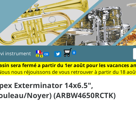
ivi instrument
0
CH
sin sera fermé a partir du 1er août pour les vacances a
Nous nous réjouissons de vous retrouver à partir du 18 août
apex Exterminator 14x6.5",
Bouleau/Noyer) (ARBW4650RCTK)