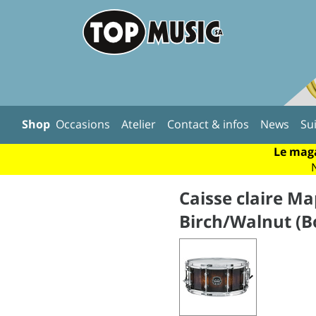
Shop
Occasions
Atelier
Contact & infos
News
Su
Le maga
Caisse claire M
Birch/Walnut (