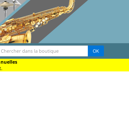
OK
nnuelles
.