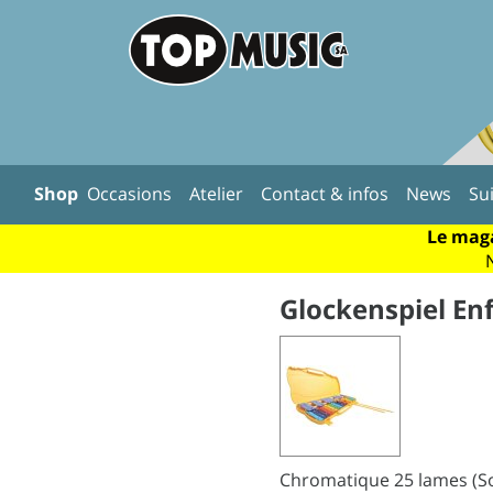
Shop
Occasions
Atelier
Contact & infos
News
Su
Le maga
Glockenspiel En
Chromatique 25 lames (Sol