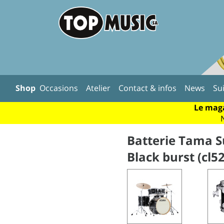
Shop
Occasions
Atelier
Contact & infos
News
Su
Le maga
Batterie Tama Su
Black burst (cl5