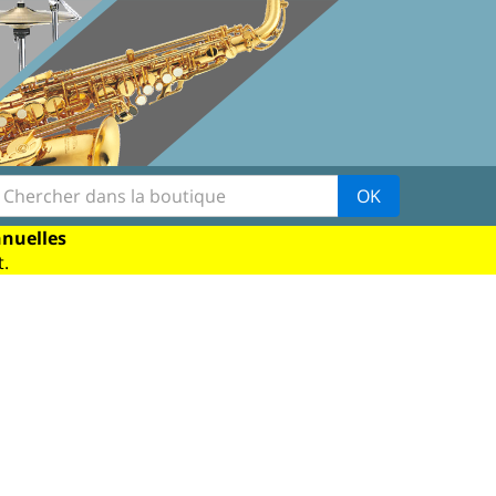
OK
nnuelles
.