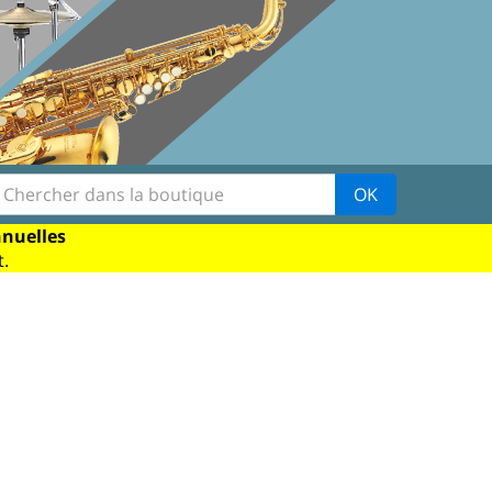
OK
nnuelles
.