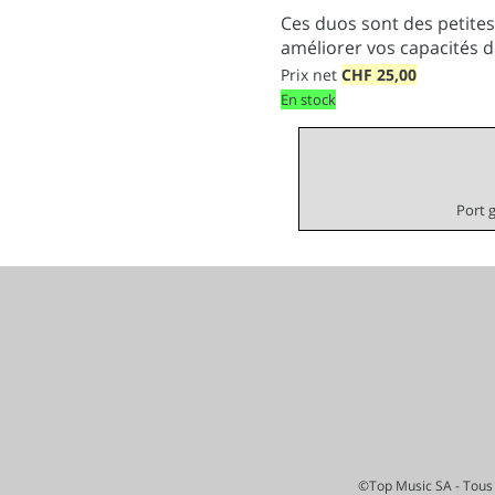
Ces duos sont des petite
améliorer vos capacités d
Prix net
CHF
25,00
En stock
Port 
©Top Music SA - Tous 