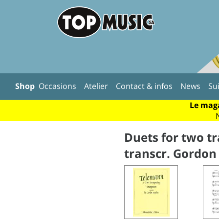
Shop
Occasions
Atelier
Contact & infos
News
Su
Le maga
Duets for two t
transcr. Gordon