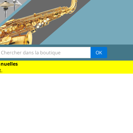
OK
nnuelles
.