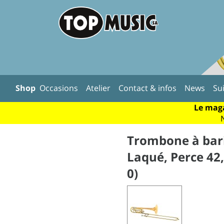
Shop
Occasions
Atelier
Contact & infos
News
Su
Le maga
Trombone à bari
Laqué, Perce 42,
0)