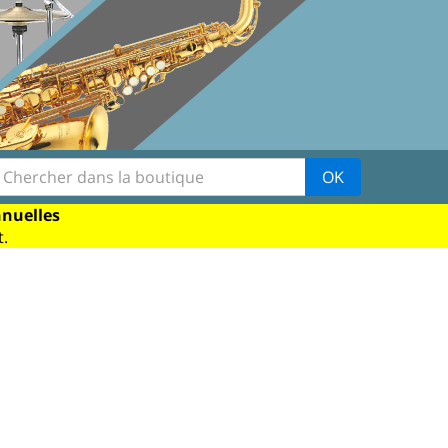
OK
nnuelles
.