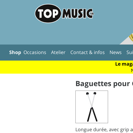
Shop
Occasions
Atelier
Contact & infos
News
Su
Le maga
Baguettes pour 
Longue durée, avec grip a