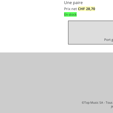
Une paire
Prix net
CHF
28,70
En stock
Port 
©Top Music SA - Tous 
j