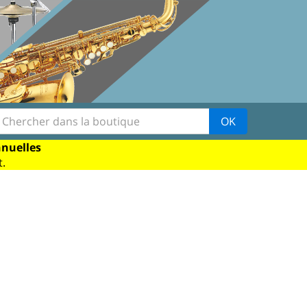
OK
nnuelles
.