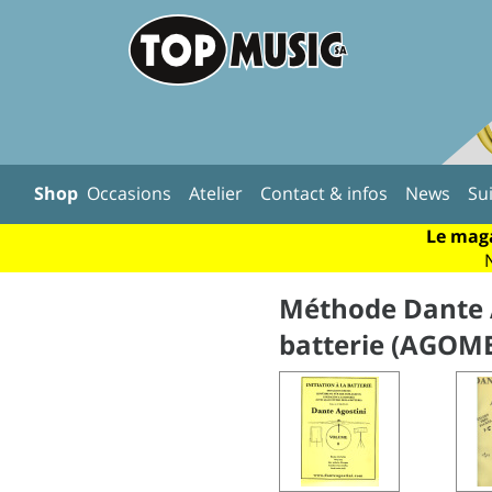
Shop
Occasions
Atelier
Contact & infos
News
Su
Le maga
Méthode Dante Ag
batterie (AGOM