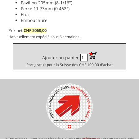
Pavillon 205mm (8-1/16")
Perce 11.73mm (0.462")
Etui
Embouchure
Prix net
CHF
2068,00
Habituellement expédié sous 6 semaines.
Ajouter au panier
Port gratuit pour la Suisse dès CHF 100.00 d'achat
©Top Music SA - Tous droits réservés / 27 ms / Vos
préférences
: site en Français, prix