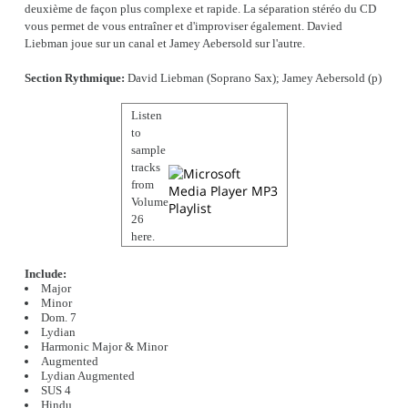
deuxième de façon plus complexe et rapide. La séparation stéréo du CD
vous permet de vous entraîner et d'improviser également. Davied
Liebman joue sur un canal et Jamey Aebersold sur l'autre.
Section
Rythmique
:
David Liebman (Soprano Sax); Jamey Aebersold (p)
Listen
to
sample
tracks
from
Volume
26
here.
Include:
Major
Minor
Dom. 7
Lydian
Harmonic Major & Minor
Augmented
Lydian Augmented
SUS 4
Hindu