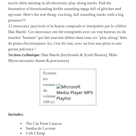
touch often missing in all-electronic play along tracks. End the
frustration of downloading feeble sounding mpgs full of glitches and
spyware. Here's the real thing; exciting, full sounding tracks with a big
presence!!!
12 morceaux jazz/rock et la fusion composés et interprétés par le célèbre
Dan Haerle. Ces morceaux ont été enregistrés avec un vrai batteur, en du
toucher "humain" qui fait souvant défaut dans tous ces "play along" faits
de pistes électronqiues. Ici, c'est du vrai, avec un bon son plein et une
grosse précence !
Section rythmique:
Dan Haerle (keyboards & Synth Basses); Mike
Myers (acoustic drums & percussion)
Ecoutez
les
extraits
du
volume
109 ici.
Includes:
The Cat From Caracas
Samba de Luvsme
Crib Chimp