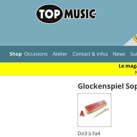
Shop
Occasions
Atelier
Contact & infos
News
Su
Le maga
Glockenspiel So
Do3 à Fa4