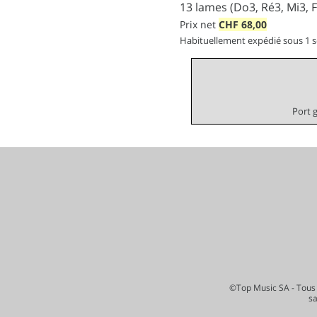
13 lames (Do3, Ré3, Mi3, Fa
Prix net
CHF
68,00
Habituellement expédié sous 1 
Port 
©Top Music SA - Tous 
s