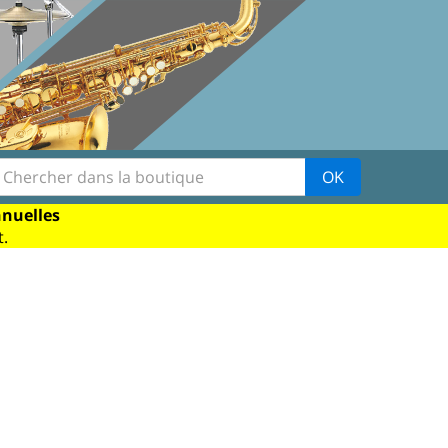
OK
nnuelles
.