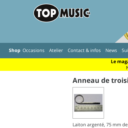
Shop
Occasions
Atelier
Contact & infos
News
Su
Le maga
Anneau de trois
Laiton argenté, 75 mm de