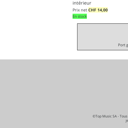
intérieur
Prix net
CHF
14,00
En stock
Port 
©Top Music SA - Tous 
j