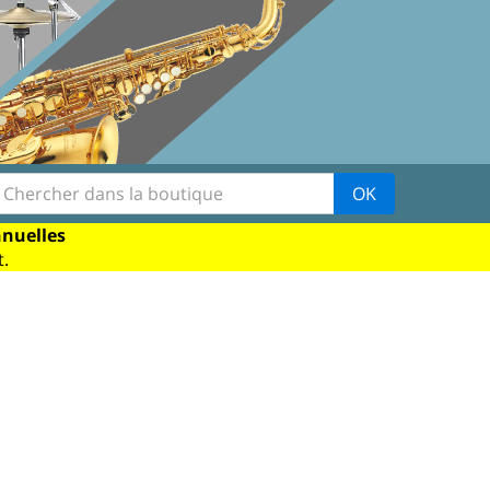
OK
nnuelles
.