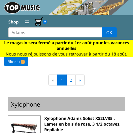
☰
Shop
0
OK
Le magasin sera fermé a partir du 1er août pour les vacances
annuelles
Nous nous réjouissons de vous retrouver à partir du 18 août.
Filtre
31
+
«
1
2
»
Xylophone
Xylophone Adams Solist XS2LV35 ,
Lames en bois de rose, 3 1/2 octaves,
Repliable