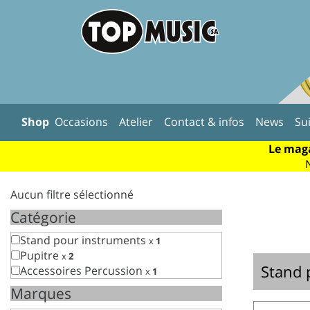
Shop
Occasions
Atelier
Contact & infos
News
Su
Le maga
Aucun filtre sélectionné
Catégorie
Stand pour instruments
x
1
Pupitre
x
2
Stand 
Accessoires Percussion
x
1
Marques