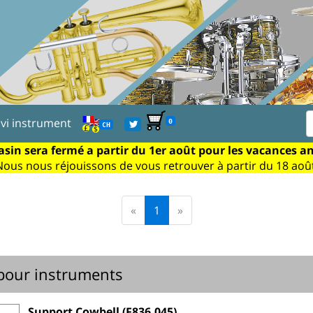
ivi instrument
0
CH
sin sera fermé a partir du 1er août pour les vacances a
Nous nous réjouissons de vous retrouver à partir du 18 août
«
1
»
pour instruments
Support Cowbell (F836.045)