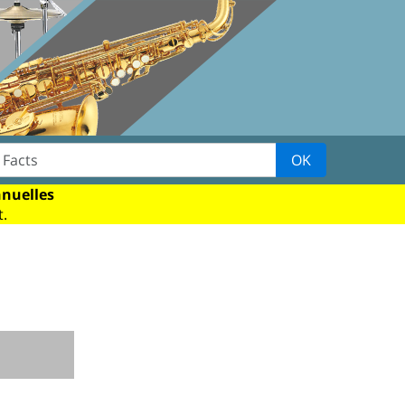
OK
nnuelles
.