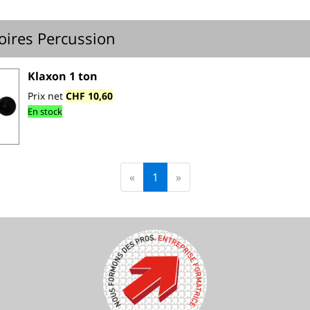
oires Percussion
Klaxon 1 ton
Prix net
CHF 10,60
En stock
«
1
»