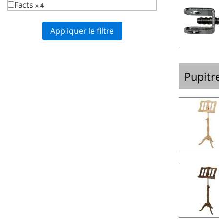
Facts
x
4
Appliquer le filtre
Pupitr