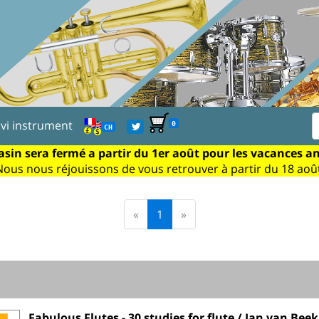
ivi instrument
0
CH
sin sera fermé a partir du 1er août pour les vacances a
Nous nous réjouissons de vous retrouver à partir du 18 août
«
1
»
Fabulous Flutes - 30 studies for flute / Jan van Be