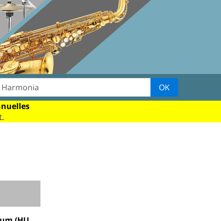
OK
nnuelles
.
ekum (HU