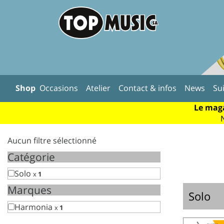
Shop
Occasions
Atelier
Contact & infos
News
Su
Le maga
Aucun filtre sélectionné
Catégorie
Solo
x
1
Marques
Solo
Harmonia
x
1