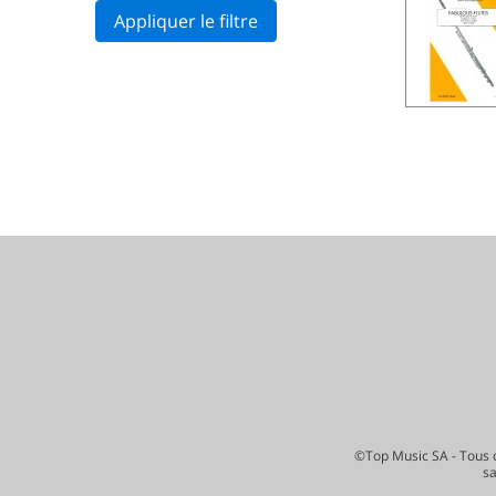
Appliquer le filtre
©Top Music SA - Tous d
s