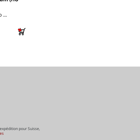
...
 expédition pour Suisse,
ées