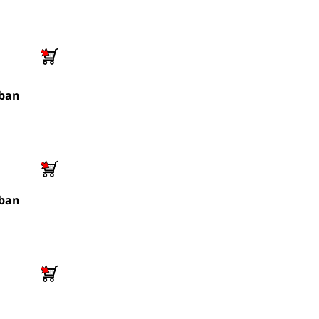
rban
rban