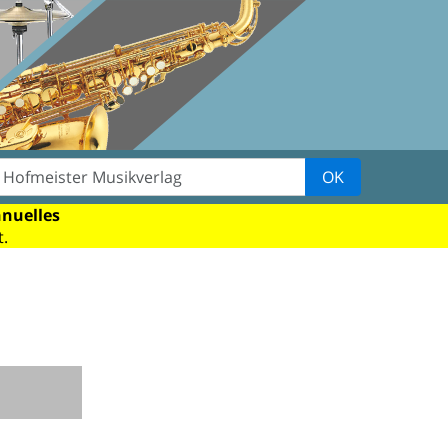
OK
nnuelles
.