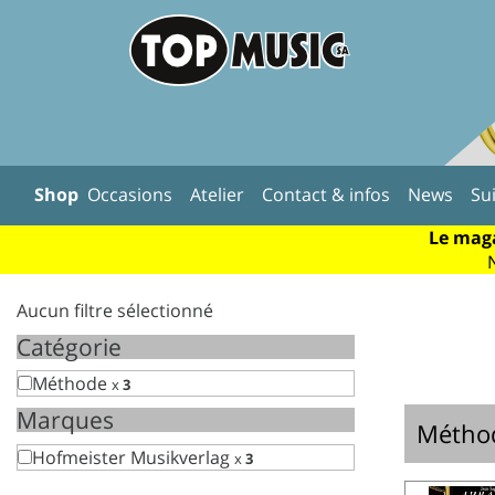
Shop
Occasions
Atelier
Contact & infos
News
Su
Le maga
Aucun filtre sélectionné
Catégorie
Méthode
x
3
Marques
Métho
Hofmeister Musikverlag
x
3