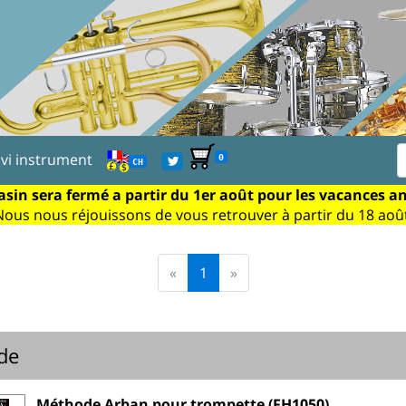
ivi instrument
0
CH
sin sera fermé a partir du 1er août pour les vacances a
Nous nous réjouissons de vous retrouver à partir du 18 août
«
1
»
de
Méthode Arban pour trompette (FH1050)