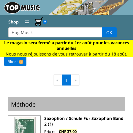
☰
Shop
0
OK
Le magasin sera fermé a partir du 1er août pour les vacances
annuelles
Nous nous réjouissons de vous retrouver à partir du 18 août.
Filtre
3
+
«
1
»
Méthode
Saxophon / Schule Fur Saxophon Band
2 (?)
Prix net
CHF 37,00