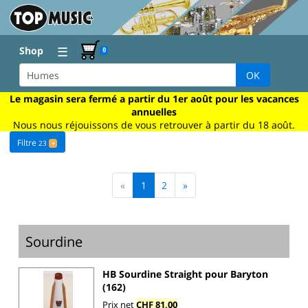
☰
Shop
0
OK
Le magasin sera fermé a partir du 1er août pour les vacances
annuelles
Nous nous réjouissons de vous retrouver à partir du 18 août.
Filtre
23
+
«
1
2
»
Sourdine
HB Sourdine Straight pour Baryton
(162)
Prix net
CHF 81,00