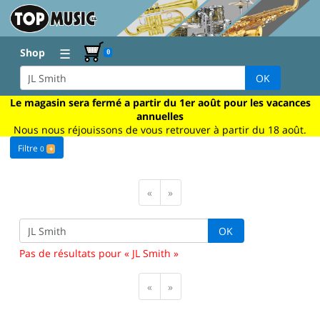
☰
Shop
0
OK
Le magasin sera fermé a partir du 1er août pour les vacances
annuelles
Nous nous réjouissons de vous retrouver à partir du 18 août.
Filtre
0
+
«
»
OK
Pas de résultats pour « JL Smith »
«
»