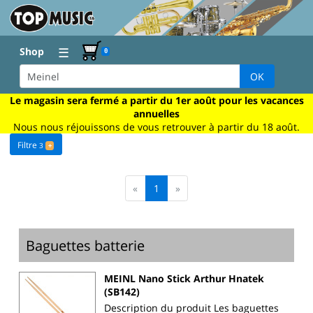
☰
Shop
0
OK
Le magasin sera fermé a partir du 1er août pour les vacances
annuelles
Nous nous réjouissons de vous retrouver à partir du 18 août.
Filtre
3
+
«
1
»
Baguettes batterie
MEINL Nano Stick Arthur Hnatek
(SB142)
Description du produit Les baguettes