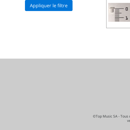
Appliquer le filtre
©Top Music SA - Tous d
v