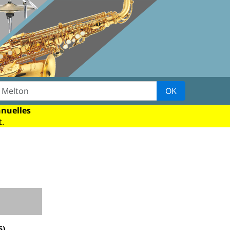
OK
nnuelles
.
6)