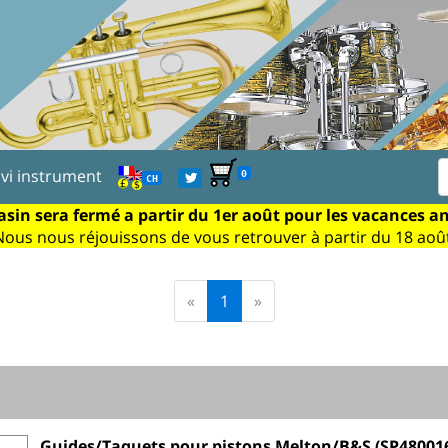
ivi instrument
0
CH
sin sera fermé a partir du 1er août pour les vacances a
Nous nous réjouissons de vous retrouver à partir du 18 août
«
1
»
Guides/Taquets pour pistons Melton/B&S (SP48001