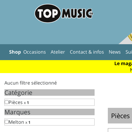
Shop
Occasions
Atelier
Contact & infos
News
Su
Le maga
Aucun filtre sélectionné
Catégorie
Pièces
x
1
Marques
Pièces
Melton
x
1