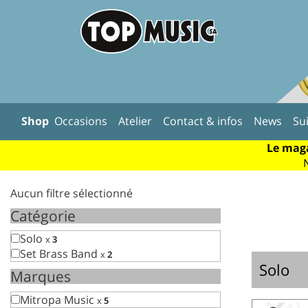
Shop
Occasions
Atelier
Contact & infos
News
Su
Le maga
Aucun filtre sélectionné
Catégorie
Solo
x
3
Set Brass Band
x
2
Solo
Marques
Mitropa Music
x
5