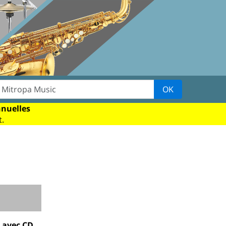
OK
nnuelles
.
, avec CD