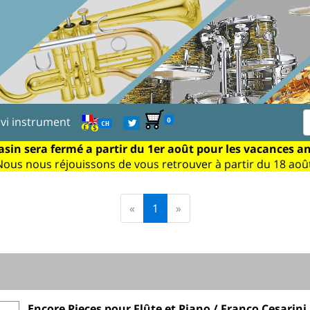
ivi instrument
0
CH
sin sera fermé a partir du 1er août pour les vacances a
Nous nous réjouissons de vous retrouver à partir du 18 août
«
1
»
Encore Pieces pour Flûte et Piano / Franco Cesarini