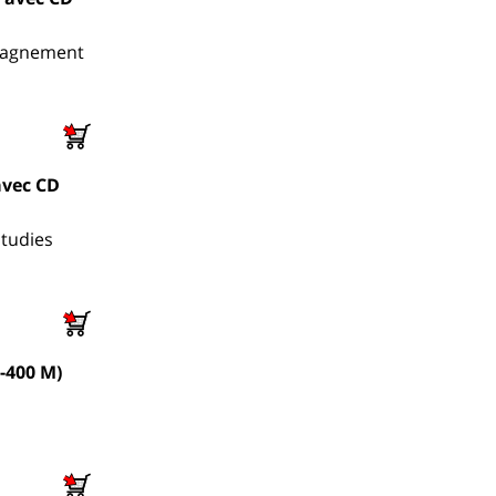
mpagnement
avec CD
Studies
-400 M)