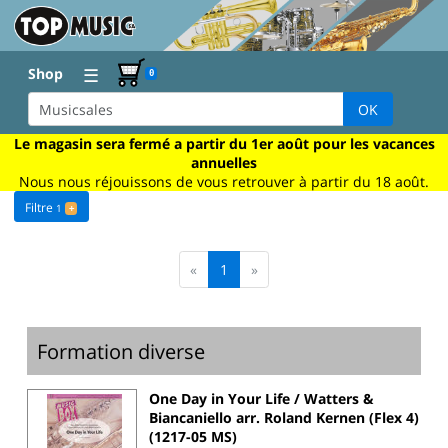
☰
Shop
0
OK
Le magasin sera fermé a partir du 1er août pour les vacances
annuelles
Nous nous réjouissons de vous retrouver à partir du 18 août.
Filtre
1
+
«
1
»
Formation diverse
One Day in Your Life / Watters &
Biancaniello arr. Roland Kernen (Flex 4)
(1217-05 MS)