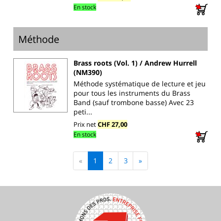
En stock
Méthode
Brass roots (Vol. 1) / Andrew Hurrell
(NM390)
Méthode systématique de lecture et jeu
pour tous les instruments du Brass
Band (sauf trombone basse) Avec 23
peti...
Prix net
CHF 27,00
En stock
«
1
2
3
»