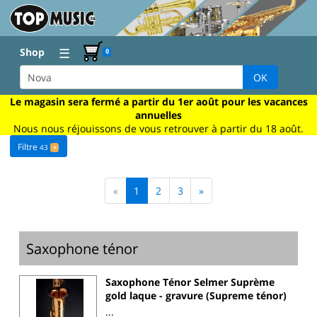
☰
Shop
0
OK
Le magasin sera fermé a partir du 1er août pour les vacances
annuelles
Nous nous réjouissons de vous retrouver à partir du 18 août.
Filtre
43
+
«
1
2
3
»
Saxophone ténor
Saxophone Ténor Selmer Suprème
gold laque - gravure (Supreme ténor)
...