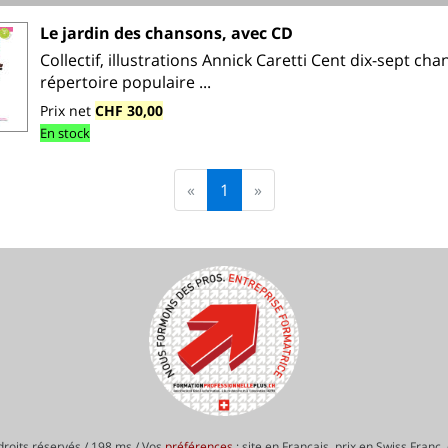
Le jardin des chansons, avec CD
Collectif, illustrations Annick Caretti Cent dix-sept ch
répertoire populaire ...
Prix net
CHF 30,00
En stock
«
1
»
roits réservés / 198 ms / Vos
préférences
: site en Français, prix en Swiss Franc,