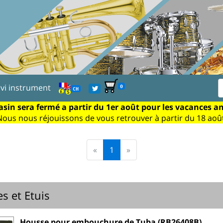
ivi instrument
0
CH
sin sera fermé a partir du 1er août pour les vacances a
Nous nous réjouissons de vous retrouver à partir du 18 août
«
1
»
s et Etuis
Housse pour embouchure de Tuba (RB26408B)