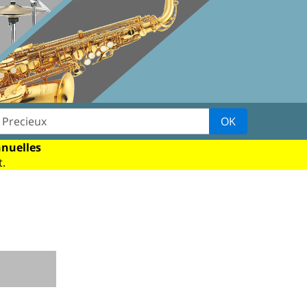
OK
nnuelles
.