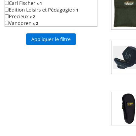
Carl Fischer
x
1
Edition Loisirs et Pédagogie
x
1
Precieux
x
2
Vandoren
x
2
Appliquer le filtre