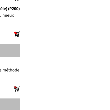
le) (P200)
au mieux
.
bre méthode