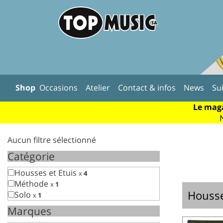
Shop
Occasions
Atelier
Contact & infos
News
Su
Le maga
Aucun filtre sélectionné
Catégorie
Housses et Etuis
x
4
Méthode
x
1
Housse
Solo
x
1
Marques