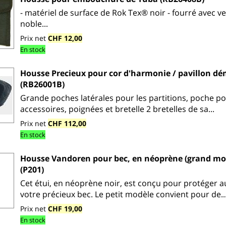
- matériel de surface de Rok Tex® noir - fourré avec v
noble...
Prix net
CHF 12,00
En stock
Housse Precieux pour cor d'harmonie / pavillon d
(RB26001B)
Grande poches latérales pour les partitions, poche p
accessoires, poignées et bretelle 2 bretelles de sa...
Prix net
CHF 112,00
En stock
Housse Vandoren pour bec, en néoprène (grand mo
(P201)
Cet étui, en néoprène noir, est conçu pour protéger 
votre précieux bec. Le petit modèle convient pour de..
Prix net
CHF 19,00
En stock