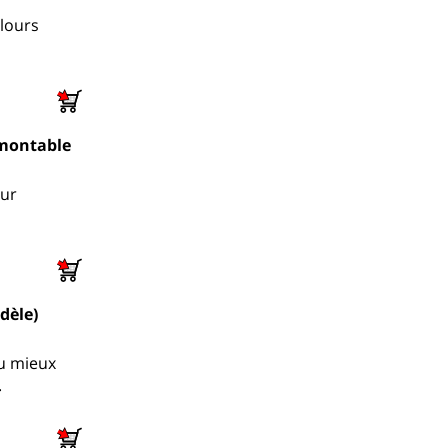
elours
émontable
our
dèle)
au mieux
.