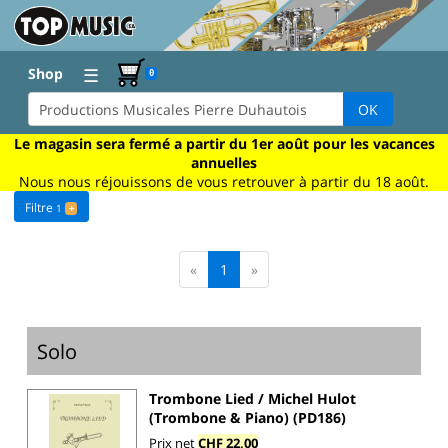
☰
Shop
0
OK
Le magasin sera fermé a partir du 1er août pour les vacances
annuelles
Nous nous réjouissons de vous retrouver à partir du 18 août.
Filtre
1
+
«
1
»
Solo
Trombone Lied / Michel Hulot
(Trombone & Piano) (PD186)
Prix net
CHF 22,00