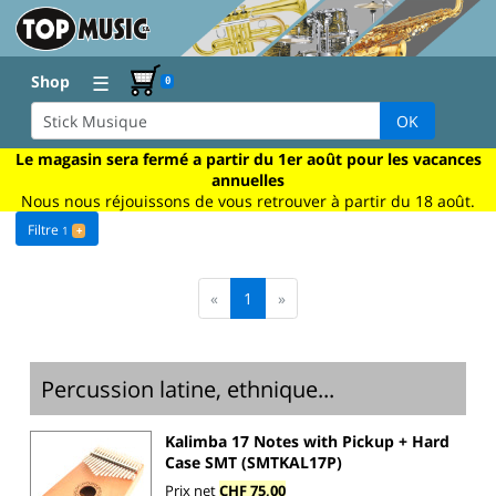
☰
Shop
0
OK
Le magasin sera fermé a partir du 1er août pour les vacances
annuelles
Nous nous réjouissons de vous retrouver à partir du 18 août.
Filtre
1
+
«
1
»
Percussion latine, ethnique...
Kalimba 17 Notes with Pickup + Hard
Case SMT (SMTKAL17P)
Prix net
CHF 75,00