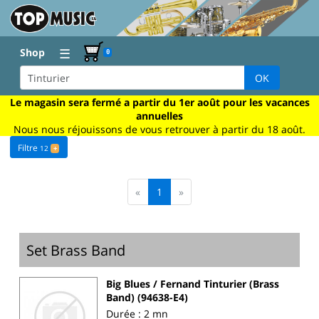
☰
Shop
0
OK
Le magasin sera fermé a partir du 1er août pour les vacances
annuelles
Nous nous réjouissons de vous retrouver à partir du 18 août.
Filtre
12
+
«
1
»
Set Brass Band
Big Blues / Fernand Tinturier (Brass
Band) (94638-E4)
Durée : 2 mn