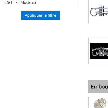
Schilke Music
x
3
Appliquer le filtre
Embou