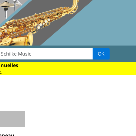
OK
nnuelles
.
anneau