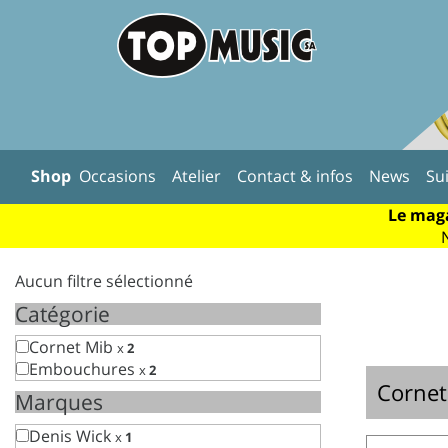
Shop
Occasions
Atelier
Contact & infos
News
Su
Le maga
Aucun filtre sélectionné
Catégorie
Cornet Mib
x
2
Embouchures
x
2
Cornet
Marques
Denis Wick
x
1