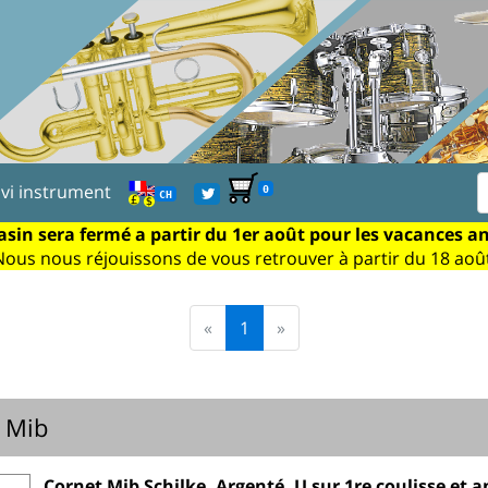
ivi instrument
0
CH
sin sera fermé a partir du 1er août pour les vacances a
Nous nous réjouissons de vous retrouver à partir du 18 août
«
1
»
 Mib
Cornet Mib Schilke, Argenté, U sur 1re coulisse et 