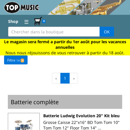
☰
Shop
0
OK
Le magasin sera fermé a partir du 1er août pour les vacances
annuelles
Nous nous réjouissons de vous retrouver à partir du 18 août.
Filtre
14
+
«
1
»
Batterie complète
Batterie Ludwig Evolution 20" Kit bleu
Grosse Caisse 22"x16" BD Tom Tom 10"
Tom Tom 12" Floor Tom 14" ...