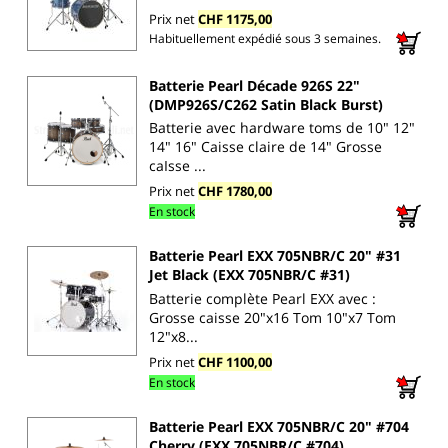
Prix net
CHF 1175,00
Habituellement expédié sous 3 semaines.
Batterie Pearl Décade 926S 22"
(DMP926S/C262 Satin Black Burst)
Batterie avec hardware toms de 10" 12"
14" 16" Caisse claire de 14" Grosse
caIsse ...
Prix net
CHF 1780,00
En stock
Batterie Pearl EXX 705NBR/C 20" #31
Jet Black (EXX 705NBR/C #31)
Batterie complète Pearl EXX avec :
Grosse caisse 20"x16 Tom 10"x7 Tom
12"x8...
Prix net
CHF 1100,00
En stock
Batterie Pearl EXX 705NBR/C 20" #704
Cherry (EXX 705NBR/C #704)