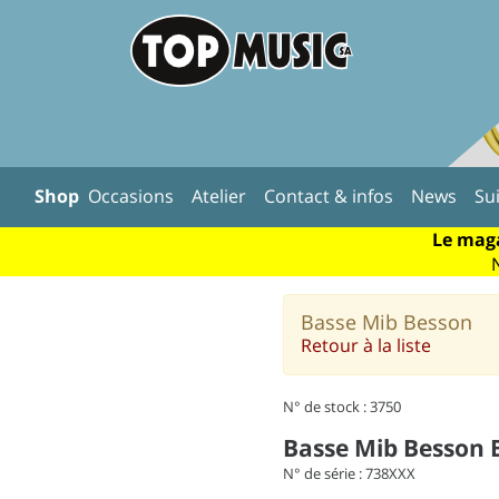
Shop
Occasions
Atelier
Contact & infos
News
Su
Le maga
Basse Mib Besson
Retour à la liste
N° de stock : 3750
Basse Mib Besson 
N° de série : 738XXX