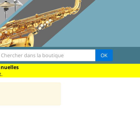
OK
nnuelles
.