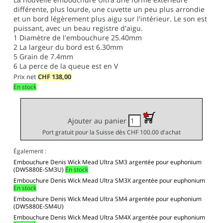
différente, plus lourde, une cuvette un peu plus arrondie
et un bord légèrement plus aigu sur l'intérieur. Le son est
puissant, avec un beau registre d'aigu.
1
Diamètre de l'embouchure 25.40mm
2
La largeur du bord est 6.30mm
5
Grain de 7.4mm
6
La perce de la queue est
en V
Prix net
CHF
138,00
En stock
Ajouter au panier
Port gratuit pour la Suisse dès CHF 100.00 d'achat
Également :
Embouchure Denis Wick Mead Ultra SM3 argentée pour euphonium
(DW5880E-SM3U)
En stock
Embouchure Denis Wick Mead Ultra SM3X argentée pour euphonium
En stock
Embouchure Denis Wick Mead Ultra SM4 argentée pour euphonium
(DW5880E-SM4U)
Embouchure Denis Wick Mead Ultra SM4X argentée pour euphonium