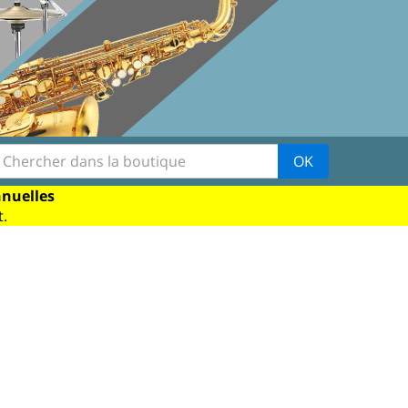
OK
nnuelles
.