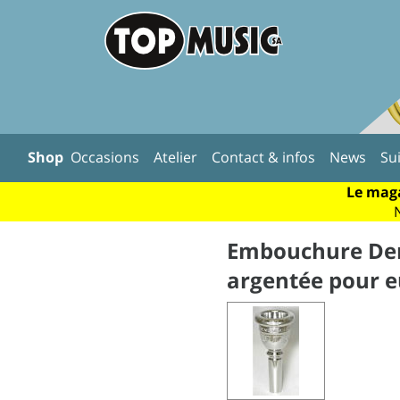
Shop
Occasions
Atelier
Contact & infos
News
Su
Le maga
Embouchure Den
argentée pour 