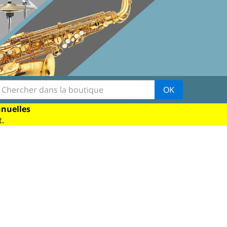
OK
nnuelles
.