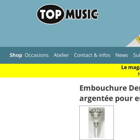
Shop
Occasions
Atelier
Contact & infos
News
Su
Le maga
Embouchure Den
argentée pour 