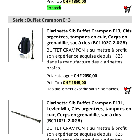
Prix Top
CHF 1350,00
En stock
Série : Buffet Crampon E13
Clarinette Sib Buffet Crampon E13, Clés
argentées, tampons en cuir, Corps en
grenadille, sac à dos (BC1102C-2-0GB)
BUFFET CRAMPON a su mettre à profit
son expérience acquise depuis 1825
dans la manufacture des clarinettes
profes...
Prix catalogue
CHF 2050,00
Prix Top
CHF 1845,00
Habituellement expédié sous 5 semaines.
Clarinette Sib Buffet Crampon E13L,
Levier Mib, Clés argentées, tampons en
cuir, Corps en grenadille, sac à dos
(BC1102L-2-0GB)
BUFFET CRAMPON a su mettre à profit
son expérience acquise depuis 1825
dans la manufacture des clarinettes