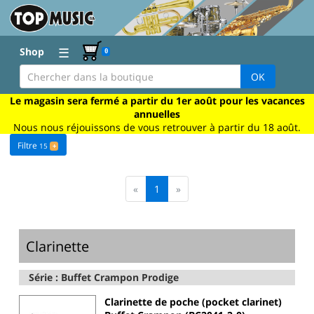
☰
Shop
0
OK
Le magasin sera fermé a partir du 1er août pour les vacances
annuelles
Nous nous réjouissons de vous retrouver à partir du 18 août.
Filtre
15
+
«
1
»
Clarinette
Série : Buffet Crampon Prodige
Clarinette de poche (pocket clarinet)